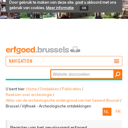
Door gebruik te maken van deze site, gaat u akkoord met ons
gebruik van cookies.
Meer informatie
OK
NAVIGATION
Zoek
DOEN
Geavanceerd
ONTDEKKEN
zoeken...
U bent hier:
Home
/
Ontdekken
/
Publicaties
/
Reeksen over archeologie
/
BELEVEN
Atlas van de archeologische ondergrond van het Gewest Brussel
/
Brussel / Vijfhoek - Archeologische ontdekkingen
NL
FR
Register van het gevrijwaard erfgoed