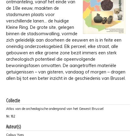
ontmanteling, vanaf het einde van
de 18e eeuw, maakten de
stadsmuren plaats voor
verschillende lanen… de huidige
Kleine Ring. De grote site, gelegen
binnen de stadsomwalling, vormde
zich geleidelijk aan doorheen de eeuwen en is in feite een
oneindig onderzoeksgebied. Elk perceel, elke straat, alle
gebouwen en elke groene zone bezit immers een sterk
archeologisch potentieel die opeenvolgende
bewoningsfasen omvatten. De aangetroffen materiële
getuigenissen – van gisteren, vandaag of morgen – dragen
allen bij tot een beter inzicht in de geschiedenis van Brussel.
Collectie
Atlas van de archeologische ondergrond van het Gewest Brussel
Nr.
10.2
Auteur(s)
Cabuy Yves