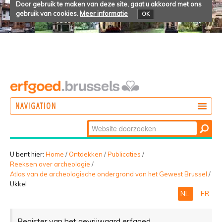
Door gebruik te maken van deze site, gaat u akkoord met ons
gebruik van cookies.
Meer informatie
OK
NAVIGATION
Zoek
DOEN
Geavanceerd
ONTDEKKEN
zoeken...
U bent hier:
Home
/
Ontdekken
/
Publicaties
/
Reeksen over archeologie
/
BELEVEN
Atlas van de archeologische ondergrond van het Gewest Brussel
/
Ukkel
NL
FR
Register van het gevrijwaard erfgoed