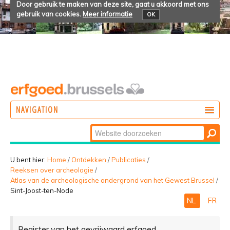
Door gebruik te maken van deze site, gaat u akkoord met ons
gebruik van cookies.
Meer informatie
OK
NAVIGATION
Zoek
DOEN
Geavanceerd
ONTDEKKEN
zoeken...
U bent hier:
Home
/
Ontdekken
/
Publicaties
/
Reeksen over archeologie
/
BELEVEN
Atlas van de archeologische ondergrond van het Gewest Brussel
/
Sint-Joost-ten-Node
NL
FR
Register van het gevrijwaard erfgoed