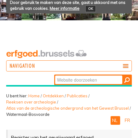
Door gebruik te maken van deze site, gaat u akkoord met ons
gebruik van cookies.
Meer informatie
OK
NAVIGATION
Zoek
DOEN
Geavanceerd
ONTDEKKEN
zoeken...
U bent hier:
Home
/
Ontdekken
/
Publicaties
/
Reeksen over archeologie
/
BELEVEN
Atlas van de archeologische ondergrond van het Gewest Brussel
/
Watermaal-Bosvoorde
NL
FR
Register van het gevrijwaard erfgoed