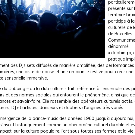
particulièrem
présente sur 
territoire brux
participe à la
culturelle de 
de Bruxelles.
Communéme
dénommé
« clubbing », 
pratique impl
ment des DJs sets diffusés de manière amplifiée, des performances l
umières, une piste de danse et une ambiance festive pour créer une
e sensorielle immersive.
e du clubbing – ou la club culture - fait référence à l'ensemble des p
urs et des normes sociales qui entourent le phénomène, ainsi que d
nces et savoir-faire. Elle rassemble des opérateurs culturels actifs,
eurs, DJ et artistes, danseurs et clubbers d’origines très variés.
’émergence de la dance-music des années 1960 jusqu’à aujourd’hui, 
s’inscrit historiquement comme un phénomène culturel durable et évo
mpact sur la culture populaire, l’art sous toutes ses formes et la vie