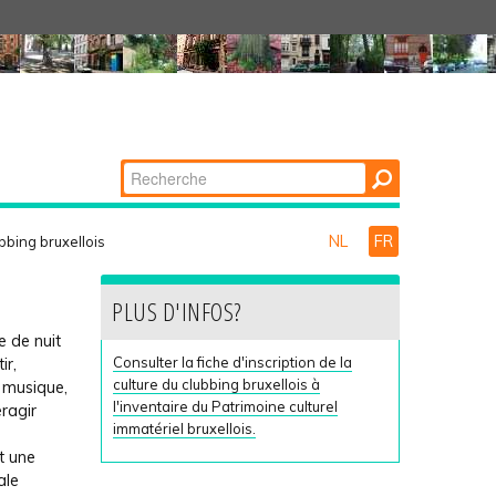
Chercher par
Recherche
avancée…
NL
FR
ubbing bruxellois
PLUS D'INFOS?
e de nuit
Consulter la fiche d'inscription de la
ir,
culture du clubbing bruxellois à
 musique,
l'inventaire du Patrimoine culturel
eragir
immatériel bruxellois.
t une
ale