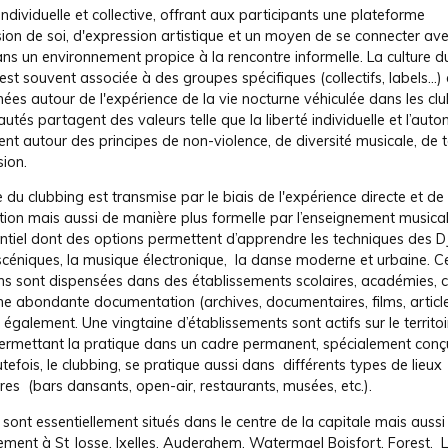
é individuelle et collective, offrant aux participants une plateforme
ion de soi, d'expression artistique et un moyen de se connecter ave
ns un environnement propice à la rencontre informelle. La culture d
est souvent associée à des groupes spécifiques (collectifs, labels...) 
ées autour de l'expérience de la vie nocturne véhiculée dans les clu
és partagent des valeurs telle que la liberté individuelle et l’auto
ent autour des principes de non-violence, de diversité musicale, de 
sion.
e du clubbing est transmise par le biais de l'expérience directe et de 
tion mais aussi de manière plus formelle par l’enseignement musical
tiel dont des options permettent d’apprendre les techniques des DJ
scéniques, la musique électronique, la danse moderne et urbaine. C
ns sont dispensées dans des établissements scolaires, académies, 
ne abondante documentation (archives, documentaires, films, articles
e également. Une vingtaine d’établissements sont actifs sur le territoi
ermettant la pratique dans un cadre permanent, spécialement conç
utefois, le clubbing, se pratique aussi dans différents types de lieux
es (bars dansants, open-air, restaurants, musées, etc.).
 sont essentiellement situés dans le centre de la capitale mais aussi
ement à St Josse, Ixelles, Auderghem, Watermael Boisfort, Forest. 