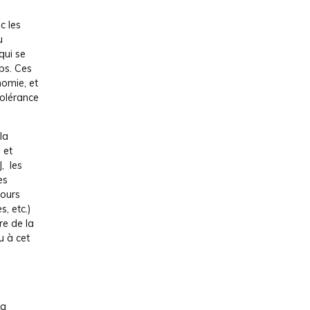
c les
u
qui se
bs. Ces
nomie, et
tolérance
la
 et
, les
es
cours
, etc.)
re de la
u à cet
La