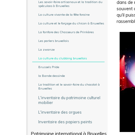
dans de n
Les savoir-faire artisanaux et la tradition du
spéculoos à Bruxelles
souvent a
qu'il pui
La culture vivante de la fête foraine
rassembl
La culture et le forçage du chicon à Bruxelles
La fanfare des Chasseurs de Prinkères
Les parlers bruxellois
La zwanze
La culture du clubbing bruxellois
Brussels Pride
la Bande dessinée
La tradition et le savoir-faire du chocolat à
Bruxelles
L'inventaire du patrimoine culturel
mobilier
L'inventaire des orgues
Inventaire des papiers peints
Patrimoine international à Bruxelles