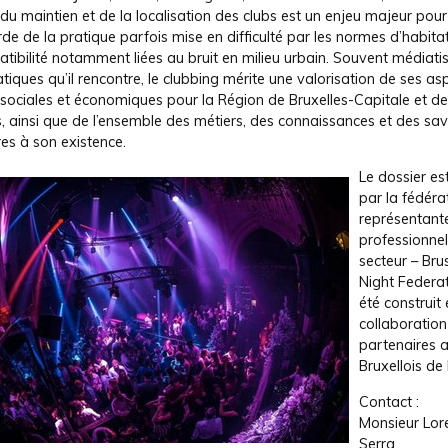
du maintien et de la localisation des clubs est un enjeu majeur pour
e de la pratique parfois mise en difficulté par les normes d’habitat
tibilité notamment liées au bruit en milieu urbain. Souvent médiatis
iques qu’il rencontre, le clubbing mérite une valorisation de ses as
, sociales et économiques pour la Région de Bruxelles-Capitale et de
, ainsi que de l’ensemble des métiers, des connaissances et des sav
es à son existence.
Le dossier es
par la fédéra
représentant
professionne
secteur – Bru
Night Federat
été construit
collaboration
partenaires a
Bruxellois de 
Contact :
Monsieur Lor
Serra