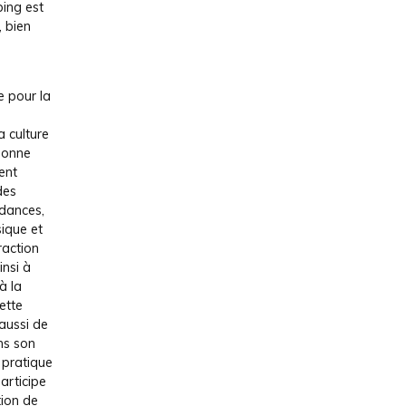
bing est
, bien
e pour la
la culture
donne
ent
des
ndances,
ique et
raction
insi à
 à la
ette
 aussi de
ns son
 pratique
articipe
tion de