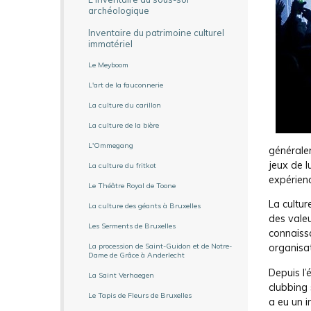
archéologique
Inventaire du patrimoine culturel
immatériel
Le Meyboom
L'art de la fauconnerie
La culture du carillon
La culture de la bière
L'Ommegang
générale
jeux de l
La culture du fritkot
expérienc
Le Théâtre Royal de Toone
La cultur
La culture des géants à Bruxelles
des vale
Les Serments de Bruxelles
connaissa
La procession de Saint-Guidon et de Notre-
organisat
Dame de Grâce à Anderlecht
Depuis l
La Saint Verhaegen
clubbing 
Le Tapis de Fleurs de Bruxelles
a eu un i