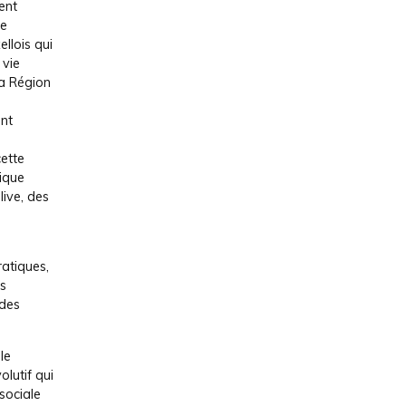
ent
le
ellois qui
 vie
la Région
nt
cette
ique
ive, des
ratiques,
es
 des
le
lutif qui
 sociale