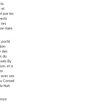
 la
 et
é par les
pects
 ses
oir-faire
t porté
tion
e des
ls du
ssels By
ion, et a
 en
 avec ses
u Conseil
la Nuit.
enzo