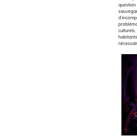
question 
sauvegard
d’incompa
problémat
culturels
habitants
nécessair