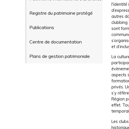
l'identit
d’express
Registre du patrimoine protégé
autres da
clubbing 
Publications
sont form
communaut
s’organis
Centre de documentation
et d’inclu
Plans de gestion patrimoniale
La cultur
participa
évènemen
aspects 
formatio
privés. U
s’y réfèr
Région p
effet. To
temporair
Les clubs
historiqu