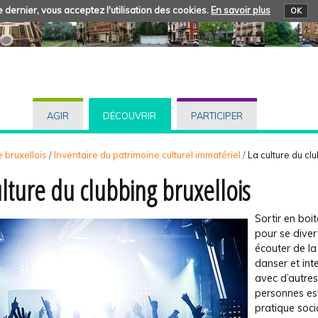
 dernier, vous acceptez l'utilisation des cookies.
En savoir plus
OK
AGIR
DÉCOUVRIR
PARTICIPER
 bruxellois
/
Inventaire du patrimoine culturel immatériel
/
La culture du cl
ulture du clubbing bruxellois
Sortir en boit
pour se divert
écouter de la
danser et int
avec d’autres
personnes es
pratique soci