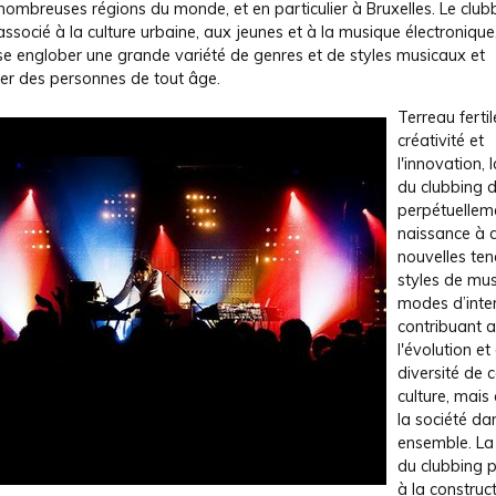
ombreuses régions du monde, et en particulier à Bruxelles. Le club
ssocié à la culture urbaine, aux jeunes et à la musique électronique
sse englober une grande variété de genres et de styles musicaux et
er des personnes de tout âge.
Terreau fertil
créativité et
l'innovation, 
du clubbing 
perpétuellem
naissance à 
nouvelles te
styles de mus
modes d’inte
contribuant a
l'évolution et
diversité de c
culture, mais
la société da
ensemble. La
du clubbing p
à la construc