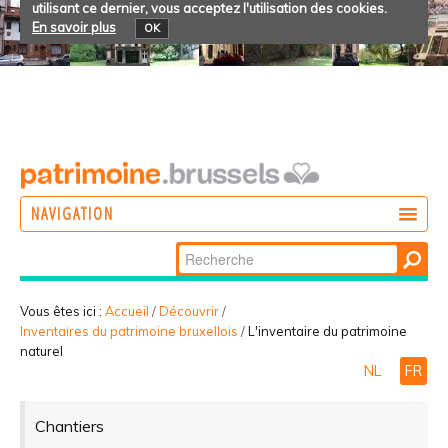
utilisant ce dernier, vous acceptez l'utilisation des cookies.
En savoir plus
OK
NAVIGATION
Chercher par
AGIR
Recherche
DÉCOUVRIR
avancée…
Vous êtes ici :
Accueil
/
Découvrir
/
Inventaires du patrimoine bruxellois
/
L'inventaire du patrimoine
PARTICIPER
naturel
NL
FR
Chantiers