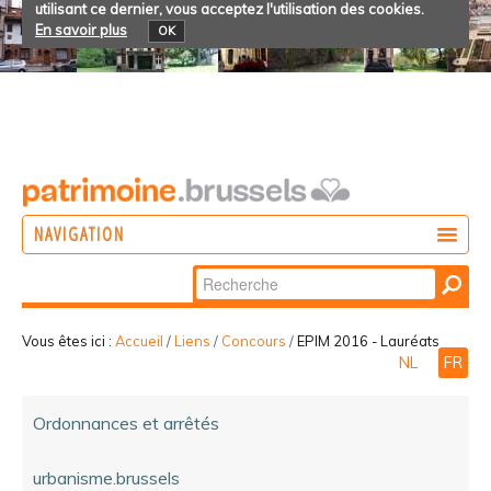
utilisant ce dernier, vous acceptez l'utilisation des cookies.
En savoir plus
OK
NAVIGATION
Chercher par
AGIR
Recherche
DÉCOUVRIR
avancée…
Vous êtes ici :
Accueil
/
Liens
/
Concours
/
EPIM 2016 - Lauréats
NL
FR
PARTICIPER
Ordonnances et arrêtés
urbanisme.brussels