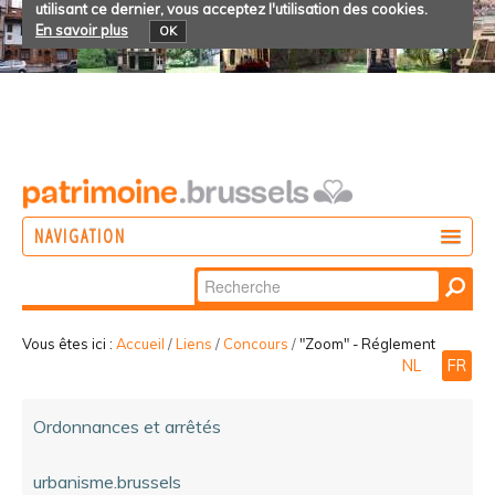
utilisant ce dernier, vous acceptez l'utilisation des cookies.
En savoir plus
OK
NAVIGATION
Chercher par
AGIR
Recherche
DÉCOUVRIR
avancée…
Vous êtes ici :
Accueil
/
Liens
/
Concours
/
"Zoom" - Réglement
NL
FR
PARTICIPER
Ordonnances et arrêtés
urbanisme.brussels