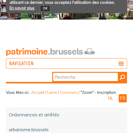
utilisant ce dernier, vous acceptez l'utilisation des cookies.
En savoir plus
OK
NAVIGATION
Chercher par
AGIR
Recherche
DÉCOUVRIR
avancée…
Vous êtes ici :
Accueil
/
Liens
/
Concours
/
"Zoom" - Inscription
NL
FR
PARTICIPER
Ordonnances et arrêtés
urbanisme.brussels