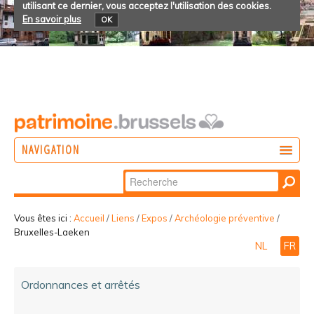
utilisant ce dernier, vous acceptez l'utilisation des cookies.
En savoir plus
OK
NAVIGATION
Chercher par
AGIR
Recherche
DÉCOUVRIR
avancée…
Vous êtes ici :
Accueil
/
Liens
/
Expos
/
Archéologie préventive
/
Bruxelles-Laeken
PARTICIPER
NL
FR
Ordonnances et arrêtés