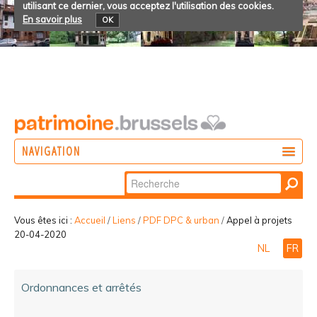
utilisant ce dernier, vous acceptez l'utilisation des cookies.
En savoir plus
OK
NAVIGATION
Chercher par
AGIR
Recherche
DÉCOUVRIR
avancée…
Vous êtes ici :
Accueil
/
Liens
/
PDF DPC & urban
/
Appel à projets
20-04-2020
PARTICIPER
NL
FR
Ordonnances et arrêtés