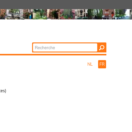
Chercher par
Recherche
avancée…
NL
FR
es)