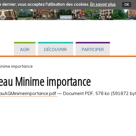
 dernier, vous acceptez l'utilisation des cookies.
En savoir plus
OK
AGIR
DÉCOUVRIR
PARTICIPER
inime importance
eau Minime importance
auAGMinimeimportance.pdf
— Document PDF, 578 ko (591872 byt