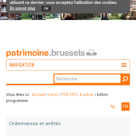
utilisant ce dernier, vous acceptez l'utilisation des cookies.
En savoir plus
OK
NAVIGATION
Chercher par
AGIR
Recherche
DÉCOUVRIR
avancée…
Vous êtes ici :
Accueil
/
Liens
/
PDF DPC & urban
/
béton
programme
PARTICIPER
NL
FR
Ordonnances et arrêtés