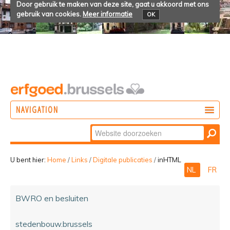
Door gebruik te maken van deze site, gaat u akkoord met ons
gebruik van cookies.
Meer informatie
OK
NAVIGATION
Zoek
DOEN
Geavanceerd
ONTDEKKEN
zoeken...
U bent hier:
Home
/
Links
/
Digitale publicaties
/
inHTML
NL
FR
BELEVEN
BWRO en besluiten
stedenbouw.brussels