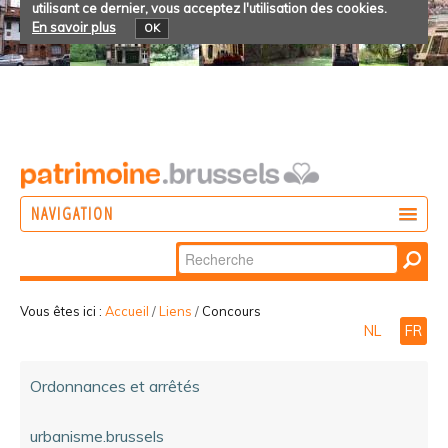
utilisant ce dernier, vous acceptez l'utilisation des cookies.
En savoir plus
OK
NAVIGATION
Chercher par
AGIR
Recherche
DÉCOUVRIR
avancée…
Vous êtes ici :
Accueil
/
Liens
/
Concours
NL
FR
PARTICIPER
Ordonnances et arrêtés
urbanisme.brussels