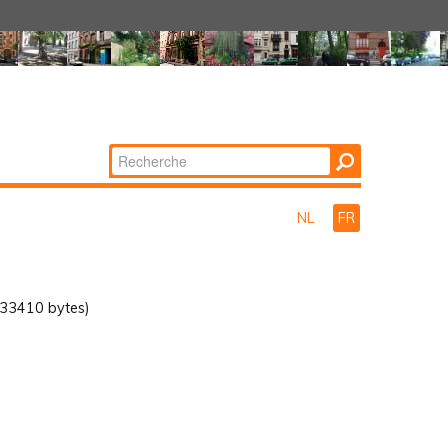
Chercher par
Recherche
avancée…
NL
FR
33410 bytes)