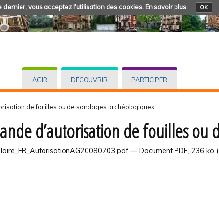
 dernier, vous acceptez l'utilisation des cookies.
En savoir plus
OK
AGIR
DÉCOUVRIR
PARTICIPER
isation de fouilles ou de sondages archéologiques
nde d’autorisation de fouilles ou 
laire_FR_AutorisationAG20080703.pdf
— Document PDF, 236 ko 