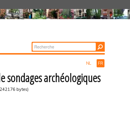
Chercher par
Recherche
avancée…
NL
FR
de sondages archéologiques
(242176 bytes)