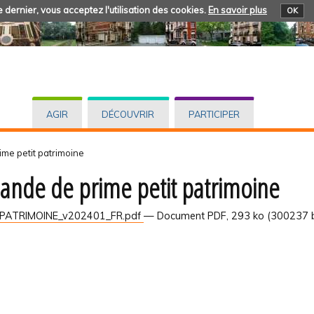
 dernier, vous acceptez l'utilisation des cookies.
En savoir plus
OK
AGIR
DÉCOUVRIR
PARTICIPER
me petit patrimoine
nde de prime petit patrimoine
PATRIMOINE_v202401_FR.pdf
— Document PDF, 293 ko (300237 