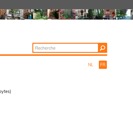
Chercher par
Recherche
avancée…
NL
FR
bytes)