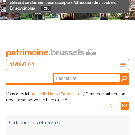
utilisant ce dernier, vous acceptez l'utilisation des cookies.
En savoir plus
OK
NAVIGATION
Chercher par
AGIR
Recherche
DÉCOUVRIR
avancée…
Vous êtes ici :
Accueil
/
Liens
/
Formulaires
/
Demande subventions
travaux conservation bien classé
PARTICIPER
NL
FR
Ordonnances et arrêtés