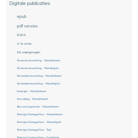
Digitale publicaties
epub
pdf versies
BSKG
A la carte
De weergangen
De eerste omwalling - Wandelkaart
De eerste omwalling - Wandelgids
De tweede omwalling - Wandelkaart
De tweede omwalling - Wandelgids
Galerijen - Wandelkaart
Kunstberg - Wandelkaart
Brusselse paleizen - Wandelkaart
Remigio Cantagallina - Wandelkaart
Remigio Cantagallina - Wandelgids
Remigio Cantagallina - Tour
Remigio Cantagallina - Guidebook