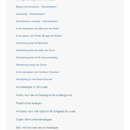
Belgische Revolutie - Wandelkaart
Zavelwijk - Wandelkaart
Het Eenmansstraatje - Wandelkaart
In de voetsporen van Bernard van Orley
In de sporen van Pieter Bruegel de Oudere
Wandeling door de Marollen
Wandeling door de abdij van Vorst
Wandeling door de Ter Kamerenabdij
Wandeling langs de Zenne
In de voetsporen van Andreas Vesalius
Wandeling in het Rood Klooster
Archeologie in Brussel
Atlas van de archeologische ondergrond
Praktische boekjes
Artikels van het tijdschrift Erfgoed Brussel
Open Monumentendagen
Een vitrine voor de archeologie