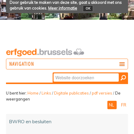
Door gebruik te maken van deze site, gaat u akkoord met ons
gebruik van cookies.
Meer informatie
OK
NAVIGATION
Zoek
DOEN
Geavanceerd
ONTDEKKEN
zoeken...
U bent hier:
Home
/
Links
/
Digitale publicaties
/
pdf versies
/
De
weergangen
BELEVEN
NL
FR
BWRO en besluiten