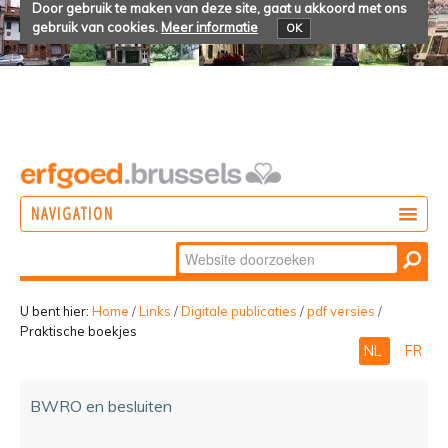
Door gebruik te maken van deze site, gaat u akkoord met ons
gebruik van cookies.
Meer informatie
OK
NAVIGATION
Zoek
DOEN
Geavanceerd
ONTDEKKEN
zoeken...
U bent hier:
Home
/
Links
/
Digitale publicaties
/
pdf versies
/
Praktische boekjes
BELEVEN
NL
FR
BWRO en besluiten