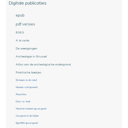
Digitale publicaties
epub
pdf versies
BSKG
A la carte
De weergangen
Archeologie in Brussel
Atlas van de archeologische ondergrond
Praktische boekjes
De boom in de stad
Houten schrijnwerk
Rocailles
Glas-in-lood
Houd en metaal op uw gevel
Uw gevel in de kijker
Sgraffiti op uw gevel