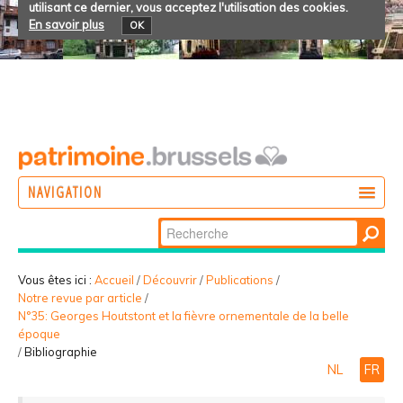
utilisant ce dernier, vous acceptez l'utilisation des cookies.
En savoir plus
OK
NAVIGATION
Chercher par
AGIR
Recherche
DÉCOUVRIR
avancée…
Vous êtes ici :
Accueil
/
Découvrir
/
Publications
/
Notre revue par article
/
PARTICIPER
N°35: Georges Houtstont et la fièvre ornementale de la belle
époque
/
Bibliographie
NL
FR