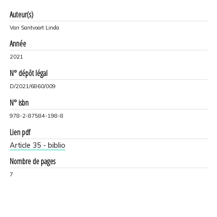
Auteur(s)
Van Santvoort Linda
Année
2021
N° dépôt légal
D/2021/6860/009
N° isbn
978-2-87584-198-8
Lien pdf
Article 35 - biblio
Nombre de pages
7