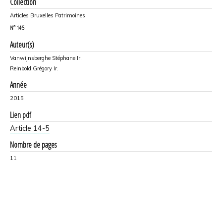
Collection
Articles Bruxelles Patrimoines
N°
14-5
Auteur(s)
Vanwijnsberghe Stéphane Ir.
Reinbold Grégory Ir.
Année
2015
Lien pdf
Article 14-5
Nombre de pages
11