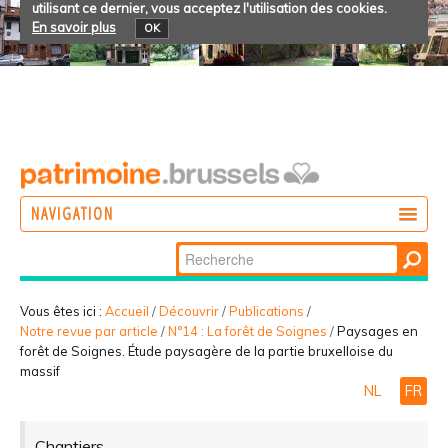
utilisant ce dernier, vous acceptez l'utilisation des cookies.
En savoir plus
OK
NAVIGATION
Chercher par
AGIR
Recherche
DÉCOUVRIR
avancée…
Vous êtes ici :
Accueil
/
Découvrir
/
Publications
/
Notre revue par article
/
N°14 : La forêt de Soignes
/
Paysages en
PARTICIPER
forêt de Soignes. Étude paysagère de la partie bruxelloise du
massif
NL
FR
Chantiers