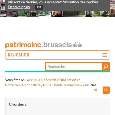
utilisant ce dernier, vous acceptez l'utilisation des cookies.
En savoir plus
OK
NAVIGATION
Chercher par
AGIR
Recherche
DÉCOUVRIR
avancée…
Vous êtes ici :
Accueil
/
Découvrir
/
Publications
/
Notre revue par article
/
N°18: Hôtels communaux
/
Bruciel
PARTICIPER
NL
FR
Chantiers