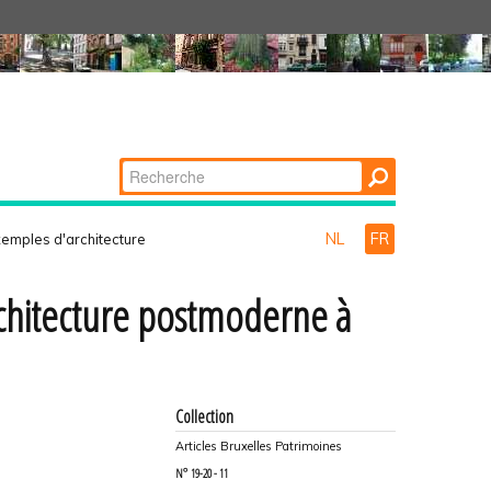
Chercher par
Recherche
avancée…
NL
FR
exemples d'architecture
rchitecture postmoderne à
Collection
Articles Bruxelles Patrimoines
N°
19-20 - 11