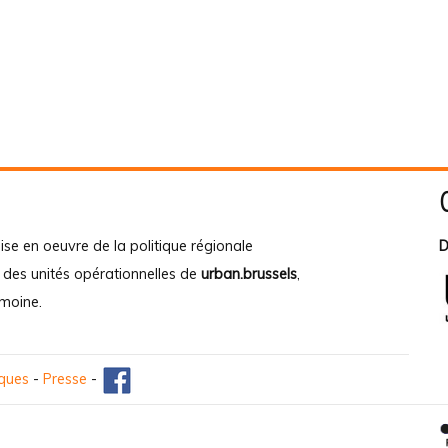
ise en oeuvre de la politique régionale
D
e des unités opérationnelles de
urban.brussels
,
imoine
.
iques
-
Presse
-