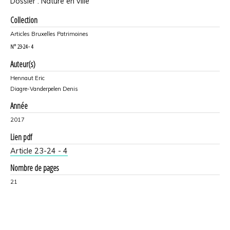
Dossier : Nature en ville
Collection
Articles Bruxelles Patrimoines
N°
23-24 - 4
Auteur(s)
Hennaut Eric
Diagre-Vanderpelen Denis
Année
2017
Lien pdf
Article 23-24 - 4
Nombre de pages
21