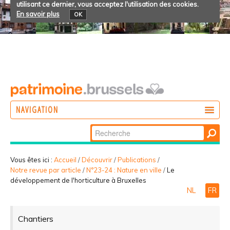
utilisant ce dernier, vous acceptez l'utilisation des cookies.
En savoir plus
OK
NAVIGATION
Chercher par
AGIR
Recherche
DÉCOUVRIR
avancée…
Vous êtes ici :
Accueil
/
Découvrir
/
Publications
/
Notre revue par article
/
N°23-24 : Nature en ville
/
Le
PARTICIPER
développement de l'horticulture à Bruxelles
NL
FR
Chantiers