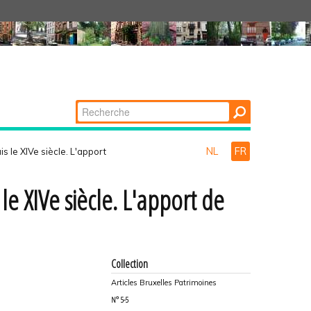
Chercher par
Recherche
avancée…
NL
FR
 le XIV­e siècle. L'apport
e XIV­e siècle. L'apport de
Collection
Articles Bruxelles Patrimoines
N°
5-5