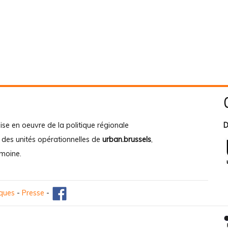
ise en oeuvre de la politique régionale
D
e des unités opérationnelles de
urban.brussels
,
imoine
.
iques
-
Presse
-