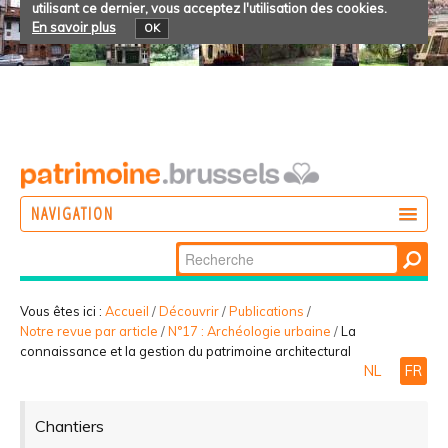
utilisant ce dernier, vous acceptez l'utilisation des cookies.
En savoir plus
OK
NAVIGATION
Chercher par
AGIR
Recherche
DÉCOUVRIR
avancée…
Vous êtes ici :
Accueil
/
Découvrir
/
Publications
/
Notre revue par article
/
N°17 : Archéologie urbaine
/
La
PARTICIPER
connaissance et la gestion du patrimoine architectural
NL
FR
Chantiers