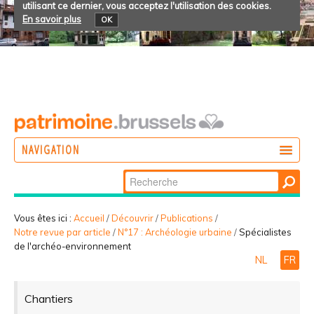
utilisant ce dernier, vous acceptez l'utilisation des cookies.
En savoir plus
OK
NAVIGATION
Chercher par
AGIR
Recherche
DÉCOUVRIR
avancée…
Vous êtes ici :
Accueil
/
Découvrir
/
Publications
/
Notre revue par article
/
N°17 : Archéologie urbaine
/
Spécialistes
PARTICIPER
de l'archéo-environnement
NL
FR
Chantiers