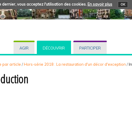
 dernier, vous acceptez l'utilisation des cookies.
En savoir plus
OK
AGIR
DÉCOUVRIR
PARTICIPER
 par article
/
Hors-série 2018 : La restauration d'un décor d'exception
/
I
oduction