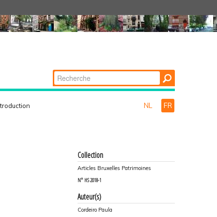
Chercher par
Recherche
avancée…
NL
FR
ntroduction
Collection
Articles Bruxelles Patrimoines
N°
HS 2018-1
Auteur(s)
Cordeiro Paula