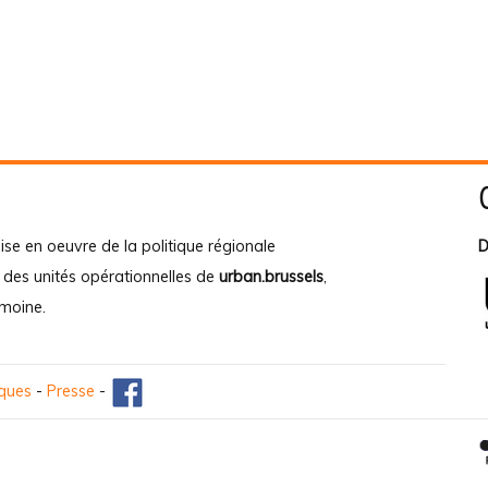
ise en oeuvre de la politique régionale
D
e des unités opérationnelles de
urban.brussels
,
imoine
.
iques
-
Presse
-