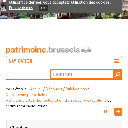
utilisant ce dernier, vous acceptez l'utilisation des cookies.
En savoir plus
OK
NAVIGATION
Chercher par
AGIR
Recherche
DÉCOUVRIR
avancée…
Vous êtes ici :
Accueil
/
Découvrir
/
Publications
/
Notre revue par article
/
PARTICIPER
Hors-série 2018 : La restauration d'un décor d'exception
/
Le
chantier de restauration
NL
FR
Chantiers