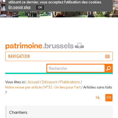
utilisant ce dernier, vous acceptez l'utilisation des cookies.
En savoir plus
OK
NAVIGATION
Chercher par
AGIR
Recherche
DÉCOUVRIR
avancée…
Vous êtes ici :
Accueil
/
Découvrir
/
Publications
/
Notre revue par article
/
N°31 : Un lieu pour l'art
/
Artistes sans toits
PARTICIPER
?
NL
FR
Chantiers