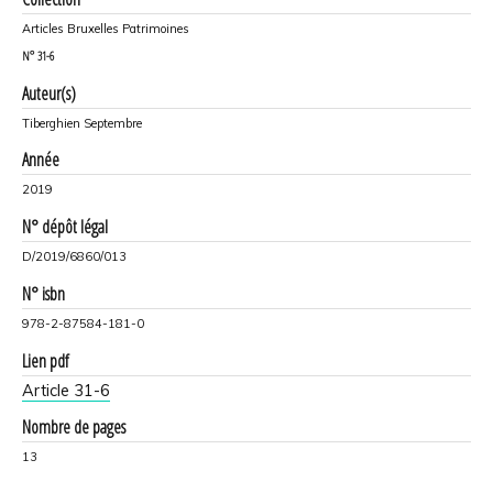
Articles Bruxelles Patrimoines
N°
31-6
Auteur(s)
Tiberghien Septembre
Année
2019
N° dépôt légal
D/2019/6860/013
N° isbn
978-2-87584-181-0
Lien pdf
Article 31-6
Nombre de pages
13