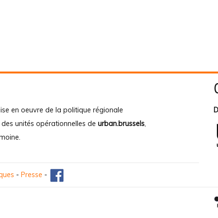
ise en oeuvre de la politique régionale
D
e des unités opérationnelles de
urban.brussels
,
imoine
.
iques
-
Presse
-