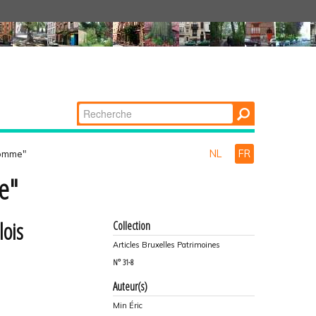
Chercher par
Recherche
avancée…
NL
FR
somme"
e"
lois
Collection
Articles Bruxelles Patrimoines
N°
31-8
Auteur(s)
Min Éric