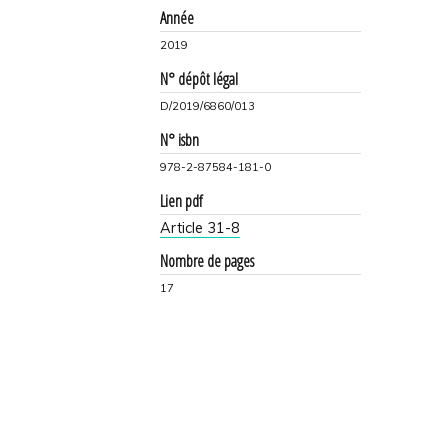
Année
2019
N° dépôt légal
D/2019/6860/013
N° isbn
978-2-87584-181-0
Lien pdf
Article 31-8
Nombre de pages
17