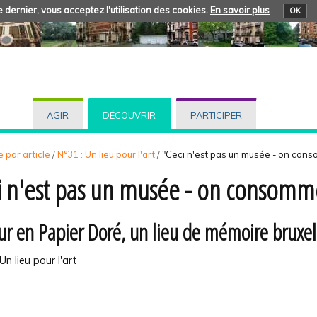
 dernier, vous acceptez l'utilisation des cookies.
En savoir plus
OK
AGIR
DÉCOUVRIR
PARTICIPER
 par article
/
N°31 : Un lieu pour l'art
/
"Ceci n'est pas un musée - on con
i n'est pas un musée - on consomm
ur en Papier Doré, un lieu de mémoire bruxel
Un lieu pour l'art