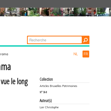
Chercher par
Recherche
avancée…
NL
FR
norama
rama
vue le long
Collection
Articles Bruxelles Patrimoines
N°
36-8
Auteur(s)
Loir Christophe