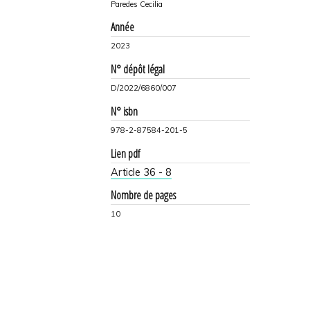
Paredes Cecilia
Année
2023
N° dépôt légal
D/2022/6860/007
N° isbn
978-2-87584-201-5
Lien pdf
Article 36 - 8
Nombre de pages
10