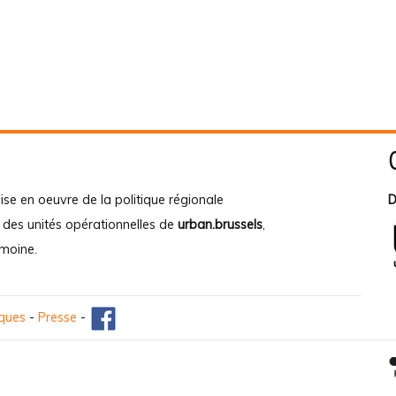
ise en oeuvre de la politique régionale
D
e des unités opérationnelles de
urban.brussels
,
imoine
.
iques
-
Presse
-