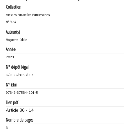
Collection
Articles Bruxelles Patrimoines
N°
36-14
Auteur(s)
Bogaerts Okke
Année
2023
N° dépôt légal
D/2022/6860/007
N° isbn
978-2-87584-201-5
Lien pdf
Article 36 - 14
Nombre de pages
8