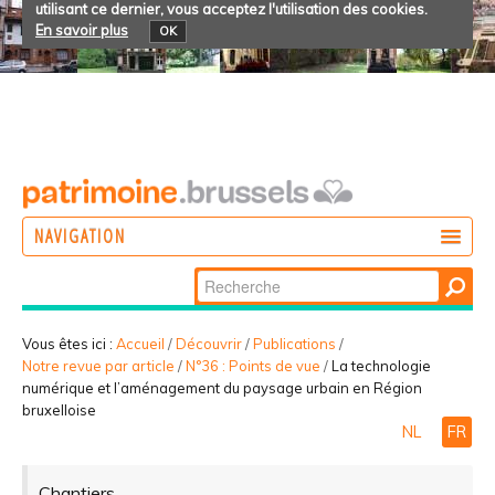
utilisant ce dernier, vous acceptez l'utilisation des cookies.
En savoir plus
OK
NAVIGATION
Chercher par
AGIR
Recherche
DÉCOUVRIR
avancée…
Vous êtes ici :
Accueil
/
Découvrir
/
Publications
/
Notre revue par article
/
N°36 : Points de vue
/
La technologie
PARTICIPER
numérique et l’aménagement du paysage urbain en Région
bruxelloise
NL
FR
Chantiers