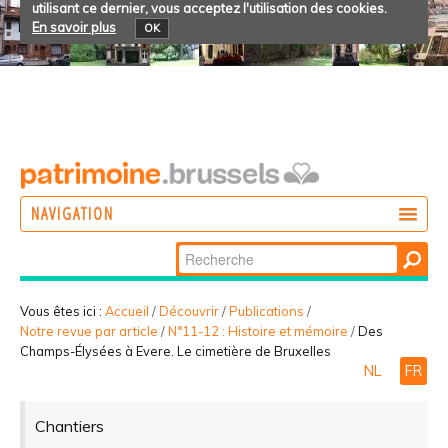
utilisant ce dernier, vous acceptez l'utilisation des cookies.
En savoir plus
OK
NAVIGATION
Chercher par
AGIR
Recherche
DÉCOUVRIR
avancée…
Vous êtes ici :
Accueil
/
Découvrir
/
Publications
/
Notre revue par article
/
N°11-12 : Histoire et mémoire
/
Des
PARTICIPER
Champs-Élysées à Evere. Le cimetière de Bruxelles
NL
FR
Chantiers