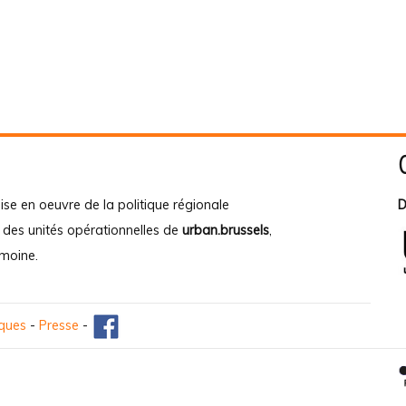
ise en oeuvre de la politique régionale
D
e des unités opérationnelles de
urban.brussels
,
imoine
.
iques
-
Presse
-