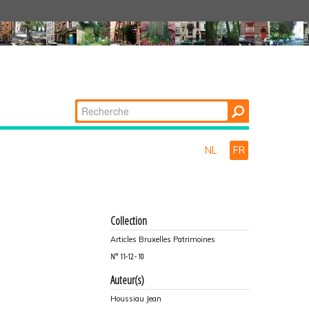
Chercher par
Recherche
avancée…
NL
FR
Collection
Articles Bruxelles Patrimoines
N°
11-12 - 10
Auteur(s)
Houssiau Jean