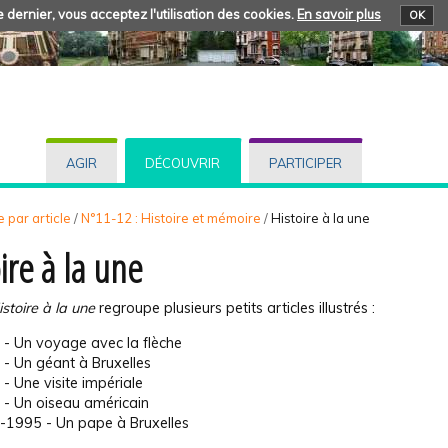
 dernier, vous acceptez l'utilisation des cookies.
En savoir plus
OK
AGIR
DÉCOUVRIR
PARTICIPER
 par article
/
N°11-12 : Histoire et mémoire
/
Histoire à la une
ire à la une
istoire à la une
regroupe plusieurs petits articles illustrés :
- Un voyage avec la flèche
- Un géant à Bruxelles
- Une visite impériale
- Un oiseau américain
-1995 - Un pape à Bruxelles