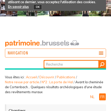
utilisant ce dernier, vous acceptez l'utilisation des cookies.
En savoir plus
OK
NAVIGATION
Chercher par
AGIR
Recherche
DÉCOUVRIR
avancée…
Vous êtes ici :
Accueil
/
Découvrir
/
Publications
/
Notre revue par article
/
N°2 : La porte de Hal
/
Avant la cheminée
PARTICIPER
de Cortenbach... Quelques résultats archéologiques d'une étude
des revêtements muraux
NL
FR
Chantiers