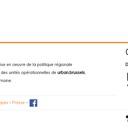
ise en oeuvre de la politique régionale
D
e des unités opérationnelles de
urban.brussels
,
imoine
.
iques
-
Presse
-