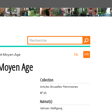
Chercher par
Recherche
avancée…
NL
FR
e et Moyen Age
t Moyen Age
Collection
Articles Bruxelles Patrimoines
N°
2-5
Auteur(s)
Vahsen Wolfgang