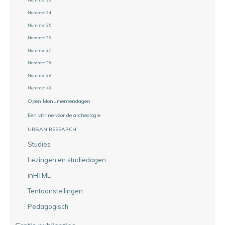
Nummer 34
Nummer 35
Nummer 36
Nummer 37
Nummer 38
Nummer 39
Nummer 40
Open Monumentendagen
Een vitrine voor de archeologie
URBAN RESEARCH
Studies
Lezingen en studiedagen
inHTML
Tentoonstellingen
Pedagogisch