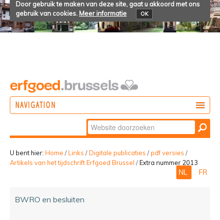
Door gebruik te maken van deze site, gaat u akkoord met ons
gebruik van cookies.
Meer informatie
OK
NAVIGATION
Zoek
DOEN
Geavanceerd
ONTDEKKEN
zoeken...
U bent hier:
Home
/
Links
/
Digitale publicaties
/
pdf versies
/
Artikels van het tijdschrift Erfgoed Brussel
/
Extra nummer 2013
BELEVEN
NL
FR
BWRO en besluiten