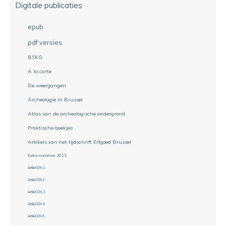
Digitale publicaties
epub
pdf versies
BSKG
A la carte
De weergangen
Archeologie in Brussel
Atlas van de archeologische ondergrond
Praktische boekjes
Artikels van het tijdschrift Erfgoed Brussel
Extra nummer 2013
Artikel EN-1
Artikel EN-2
Artikel EN-3
Artikel EN-4
Artikel EN-5