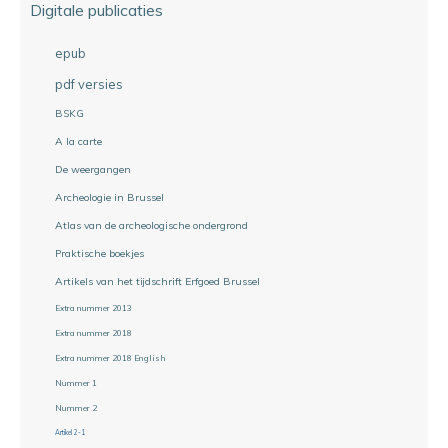
Digitale publicaties
epub
pdf versies
BSKG
A la carte
De weergangen
Archeologie in Brussel
Atlas van de archeologische ondergrond
Praktische boekjes
Artikels van het tijdschrift Erfgoed Brussel
Extra nummer 2013
Extra nummer 2018
Extra nummer 2018 English
Nummer 1
Nummer 2
Artikel 2-1