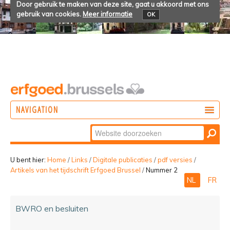
Door gebruik te maken van deze site, gaat u akkoord met ons
gebruik van cookies.
Meer informatie
OK
NAVIGATION
Zoek
DOEN
Geavanceerd
ONTDEKKEN
zoeken...
U bent hier:
Home
/
Links
/
Digitale publicaties
/
pdf versies
/
Artikels van het tijdschrift Erfgoed Brussel
/
Nummer 2
BELEVEN
NL
FR
BWRO en besluiten