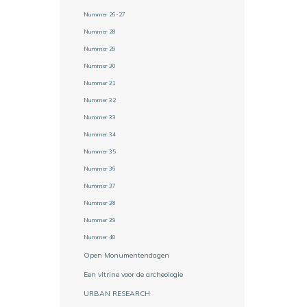
Nummer 26-27
Nummer 28
Nummer 29
Nummer 30
Nummer 31
Nummer 32
Nummer 33
Nummer 34
Nummer 35
Nummer 36
Nummer 37
Nummer 38
Nummer 39
Nummer 40
Open Monumentendagen
Een vitrine voor de archeologie
URBAN RESEARCH