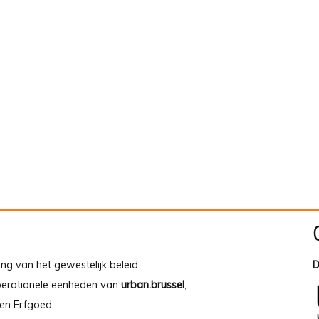
ing van het gewestelijk beleid
D
operationele eenheden van
urban.brussel
,
en Erfgoed.