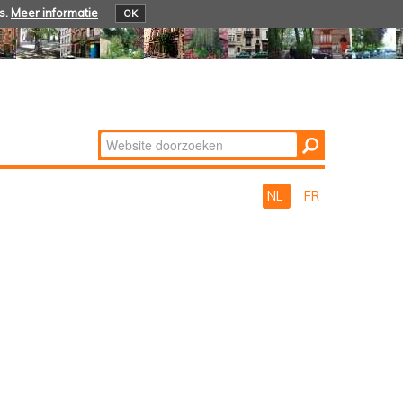
s.
Meer informatie
OK
Zoek
Geavanceerd
zoeken...
NL
FR