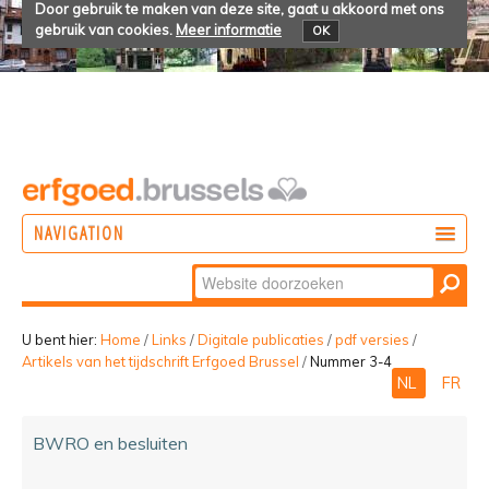
Door gebruik te maken van deze site, gaat u akkoord met ons
gebruik van cookies.
Meer informatie
OK
NAVIGATION
Zoek
DOEN
Geavanceerd
ONTDEKKEN
zoeken...
U bent hier:
Home
/
Links
/
Digitale publicaties
/
pdf versies
/
Artikels van het tijdschrift Erfgoed Brussel
/
Nummer 3-4
BELEVEN
NL
FR
BWRO en besluiten