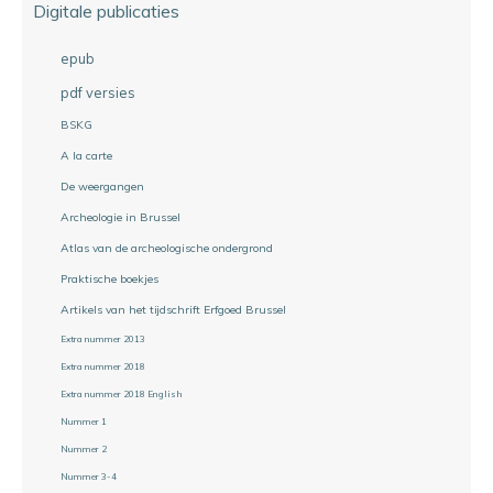
Digitale publicaties
epub
pdf versies
BSKG
A la carte
De weergangen
Archeologie in Brussel
Atlas van de archeologische ondergrond
Praktische boekjes
Artikels van het tijdschrift Erfgoed Brussel
Extra nummer 2013
Extra nummer 2018
Extra nummer 2018 English
Nummer 1
Nummer 2
Nummer 3-4